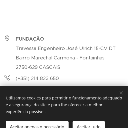
FUNDAÇÃO
Travessa Engenheiro José Ulrich 15-CV DT
Bairro Marechal Carmona - Fontainhas
2750-629 CASCAIS
(+351) 214 823 650
(+351) 961 938 844
Utilizamos cookies para permitir o funcionamento adequado
psi.barragem@dependencias.net
e a segurança do site e para lhe oferecer a melhor
experiência possível.
Aceitar apenas o necessário
Aceitar tudo