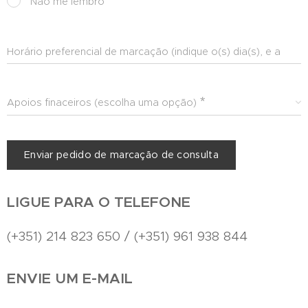
Não me lembro
Horário preferencial de marcação (indique o(s) dia(s), e a
altura (manhã ou tarde) que mais lhe convêm)
Apoios finaceiros (escolha uma opção)
Enviar pedido de marcação de consulta
LIGUE PARA O TELEFONE
(+351) 214 823 650 / (+351) 961 938 844
ENVIE UM E-MAIL